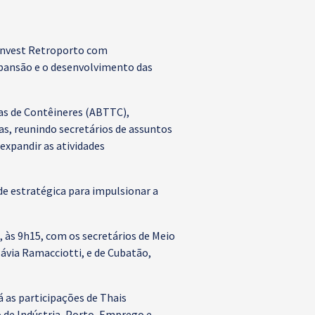
m Invest Retroporto com
xpansão e o desenvolvimento das
as de Contêineres (ABTTC),
as, reunindo secretários de assuntos
expandir as atividades
e estratégica para impulsionar a
 às 9h15, com os secretários de Meio
lávia Ramacciotti, e de Cubatão,
 as participações de Thais
 de Indústria, Porto, Emprego e