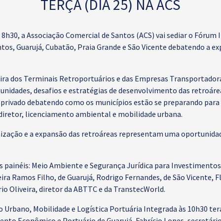
TERÇA (DIA 25) NA ACS
das 8h30, a Associação Comercial de Santos (ACS) vai sediar o Fóru
tos, Guarujá, Cubatão, Praia Grande e São Vicente debatendo a e
eira dos Terminais Retroportuários e das Empresas Transportador
tunidades, desafios e estratégias de desenvolvimento das retroáre
 privado debatendo como os municípios estão se preparando para 
diretor, licenciamento ambiental e mobilidade urbana.
ização e a expansão das retroáreas representam uma oportunidad
 painéis: Meio Ambiente e Segurança Jurídica para Investimentos,
ira Ramos Filho, de Guarujá, Rodrigo Fernandes, de São Vicente, F
io Oliveira, diretor da ABTTC e da TranstecWorld.
Urbano, Mobilidade e Logística Portuária Integrada às 10h30 terá
ento Econômico e Portuário de Guarujá, Fabrício Lopes, secretário