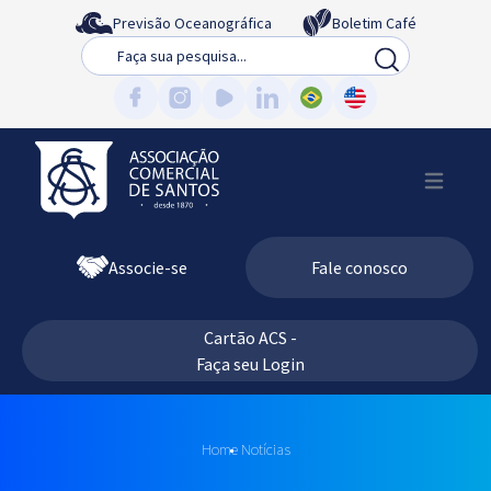
Previsão Oceanográfica
Boletim Café
Busca
Associe-se
Fale conosco
Cartão ACS -
Faça seu Login
Home
Notícias