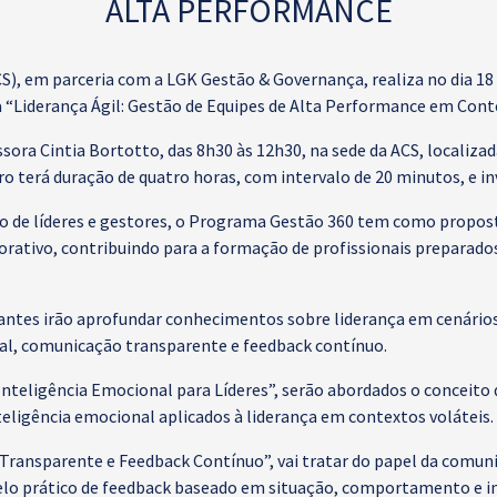
ALTA PERFORMANCE
S), em parceria com a LGK Gestão & Governança, realiza no dia 18 
“Liderança Ágil: Gestão de Equipes de Alta Performance em Conte
ssora Cintia Bortotto, das 8h30 às 12h30, na sede da ACS, localiz
o terá duração de quatro horas, com intervalo de 20 minutos, e i
o de líderes e gestores, o Programa Gestão 360 tem como propost
orativo, contribuindo para a formação de profissionais preparados
ntes irão aprofundar conhecimentos sobre liderança em cenários 
nal, comunicação transparente e feedback contínuo.
Inteligência Emocional para Líderes”, serão abordados o conceito 
teligência emocional aplicados à liderança em contextos voláteis.
ransparente e Feedback Contínuo”, vai tratar do papel da comuni
lo prático de feedback baseado em situação, comportamento e im