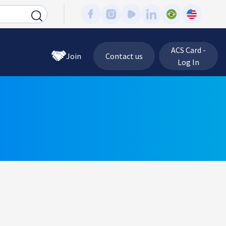
ACS Card -
Join
Contact us
Log In